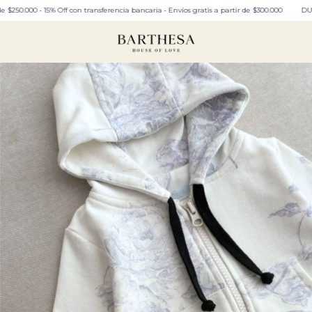
0 • 15% Off con transferencia bancaria • Envíos gratis a partir de $300.000
DURANTE 