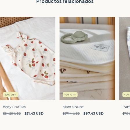
Productos relacionados
20
%
OFF
10
%
OFF
40
Body Frutillas
Manta Nube
Pant
$64.29 USD
$51.43 USD
$97.14 USD
$87.43 USD
$70 