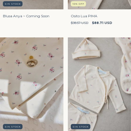
SIN STOCK
10
%
OFF
Blusa Anya ~ Coming Soon
Osito Lua PIMA
$98.57 USD
$88.71 USD
SIN STOCK
SIN STOCK