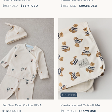
$98.57 USD
$88.71 USD
$105.71 USD
$89.86 USD
SIN STOCK
Set New Born Globos PIMA
Manta con piel Ositos PIMA
$112.86 USD
$98.57 USD
$83.79 USD