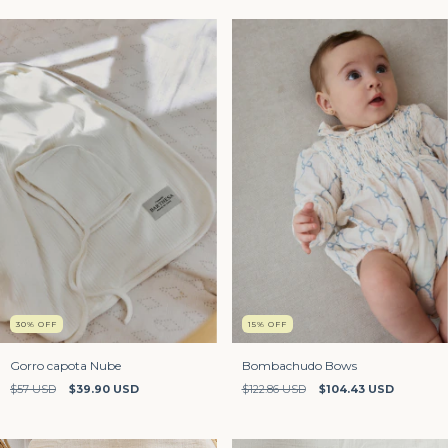
30
%
OFF
15
%
OFF
Gorro capota Nube
Bombachudo Bows
$57 USD
$39.90 USD
$122.86 USD
$104.43 USD