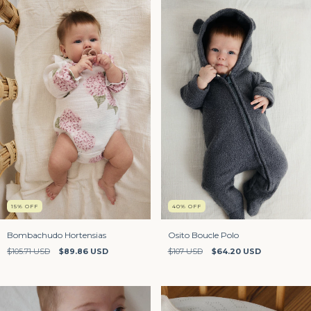
15
%
OFF
40
%
OFF
Bombachudo Hortensias
Osito Boucle Polo
$105.71 USD
$89.86 USD
$107 USD
$64.20 USD