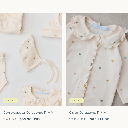
30
%
OFF
10
%
OFF
Gorro capota Corazones PIMA
Osito Corazones PIMA
$57 USD
$39.90 USD
$98.57 USD
$88.71 USD