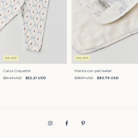
15
%
OFF
15
%
OFF
Calza Coquette
Manta con piel Isabel
$61.43 USD
$52.21 USD
$98.57 USD
$83.79 USD