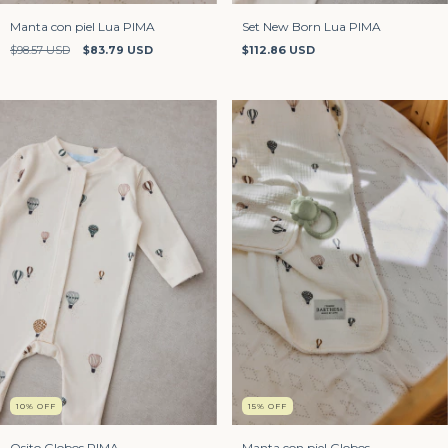
Manta con piel Lua PIMA
Set New Born Lua PIMA
$98.57 USD
$83.79 USD
$112.86 USD
10
%
OFF
15
%
OFF
Osito Globos PIMA
Manta con piel Globos