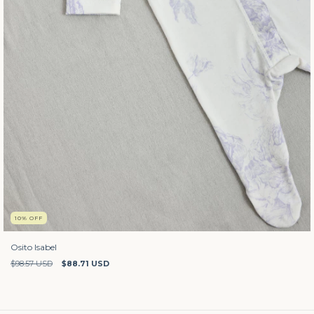
10
%
OFF
Osito Isabel
$98.57 USD
$88.71 USD