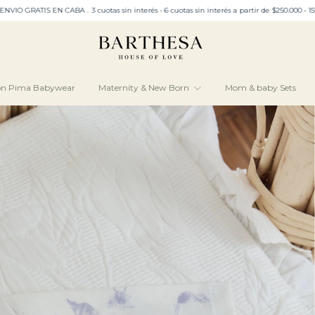
A﹒3 cuotas sin interés • 6 cuotas sin interés a partir de $250.000 • 15% Off con transfer
ón Pima Babywear
Maternity & New Born
Mom & baby Sets