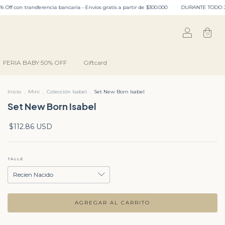
encia bancaria • Envíos gratis a partir de $300.000
DURANTE TODO JULIO: ENVIO GRATIS 
0
FERIA BABY 50% OFF
Giftcard
Inicio
.
Mini
.
Colección Isabel
.
Set New Born Isabel
Set New Born Isabel
$112.86 USD
TALLE