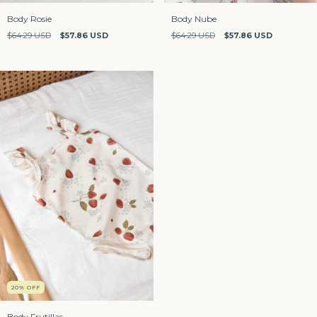
Body Rosie
Body Nube
$64.29 USD
$57.86 USD
$64.29 USD
$57.86 USD
20
%
OFF
Body Frutillas