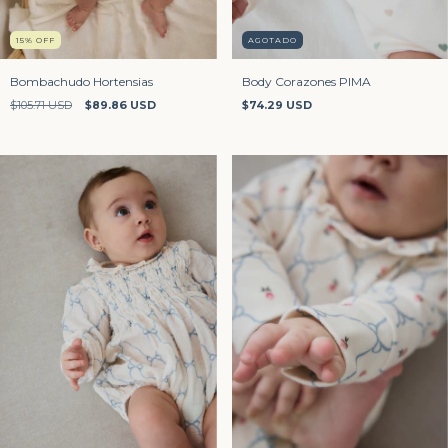
15
%
OFF
AGOTADO
Bombachudo Hortensias
Body Corazones PIMA
$105.71 USD
$89.86 USD
$74.29 USD