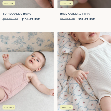
15
%
OFF
20
%
OFF
Bombachudo Bows
Body Coquette PIMA
$122.86 USD
$104.43 USD
$74.29 USD
$59.43 USD
10
%
OFF
10
%
OFF