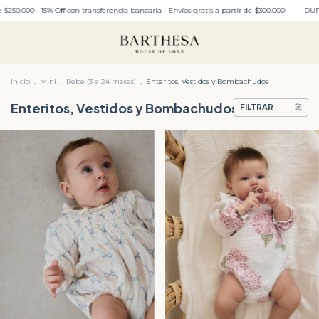
0 • 15% Off con transferencia bancaria • Envíos gratis a partir de $300.000
DURANTE T
Inicio
.
Mini
.
Bebé (3 a 24 meses)
.
Enteritos, Vestidos y Bombachudos
Enteritos, Vestidos y Bombachudos
FILTRAR