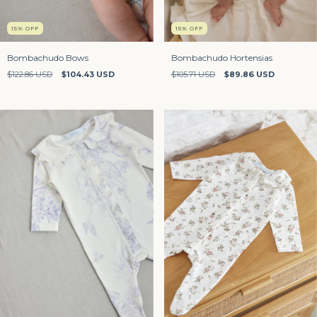
15
%
OFF
15
%
OFF
Bombachudo Bows
Bombachudo Hortensias
$122.86 USD
$104.43 USD
$105.71 USD
$89.86 USD