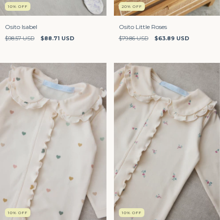
10
%
OFF
20
%
OFF
Osito Isabel
Osito Little Roses
$98.57 USD
$88.71 USD
$79.86 USD
$63.89 USD
10
%
OFF
10
%
OFF