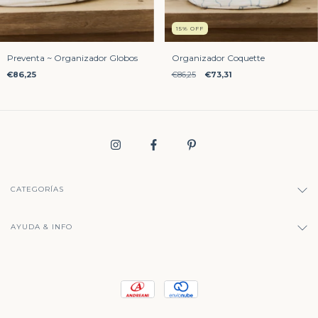
15
%
OFF
Preventa ~ Organizador Globos
Organizador Coquette
€86,25
€86,25
€73,31
CATEGORÍAS
AYUDA & INFO