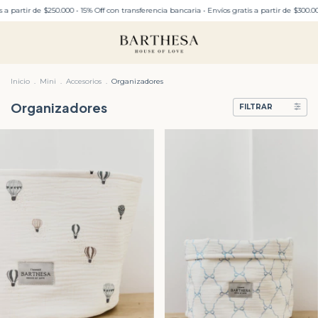
rtir de $250.000 • 15% Off con transferencia bancaria • Envíos gratis a partir de $300.00
Inicio
.
Mini
.
Accesorios
.
Organizadores
Organizadores
FILTRAR