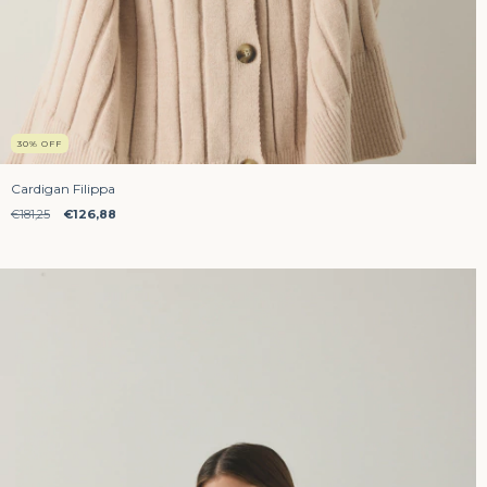
30
%
OFF
Cardigan Filippa
€181,25
€126,88