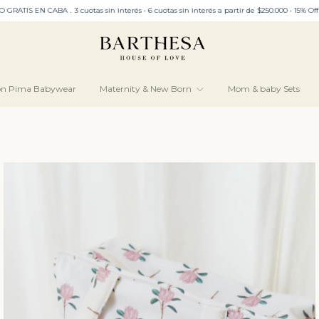
 interés a partir de $250.000 • 15% Off con transferencia bancaria • Envíos gratis a par
ón Pima Babywear
Maternity & New Born
Mom & baby Sets