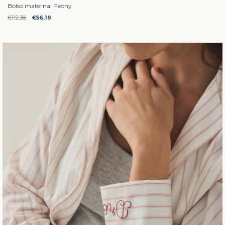
Bolso maternal Peony
€112,38
€56,19