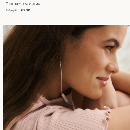
Pijama Amore largo
€237,50
€200