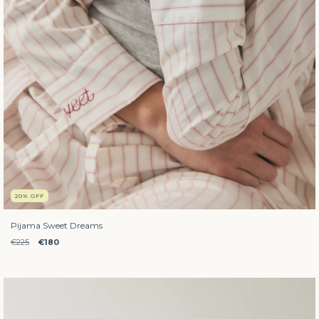
20
%
OFF
Pijama Sweet Dreams
€225
€180