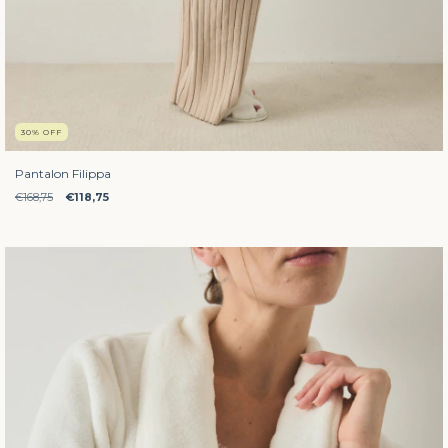
30
%
OFF
Pantalon Filippa
€168,75
€118,75