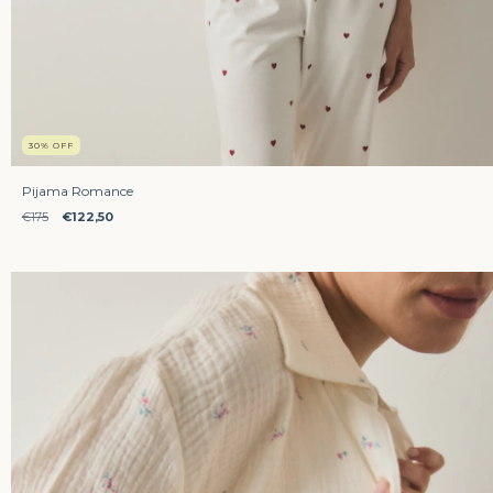
30
%
OFF
Pijama Romance
€175
€122,50