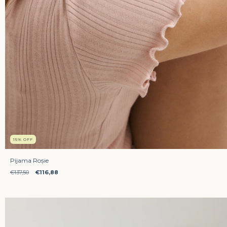
15
%
OFF
Pijama Roșie
€137,50
€116,88