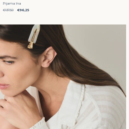
Pijama Ina
€137,50
€96,25