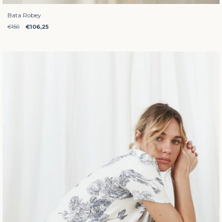
Bata Robey
€150
€106,25