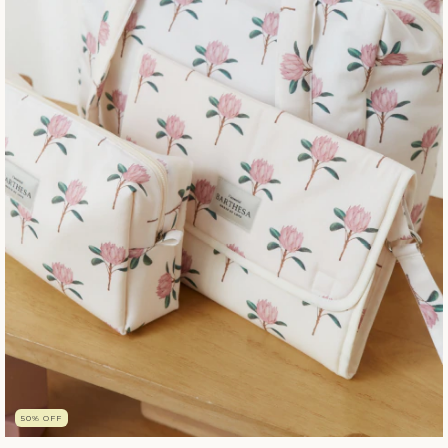
50
%
OFF