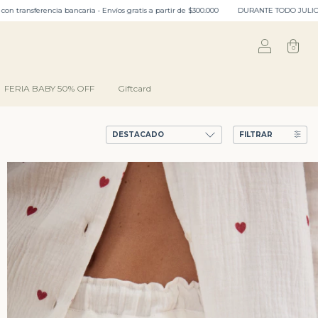
tir de $300.000
DURANTE TODO JULIO: ENVIO GRATIS EN CABA﹒3 cuotas sin interés • 6 cuo
0
FERIA BABY 50% OFF
Giftcard
FILTRAR