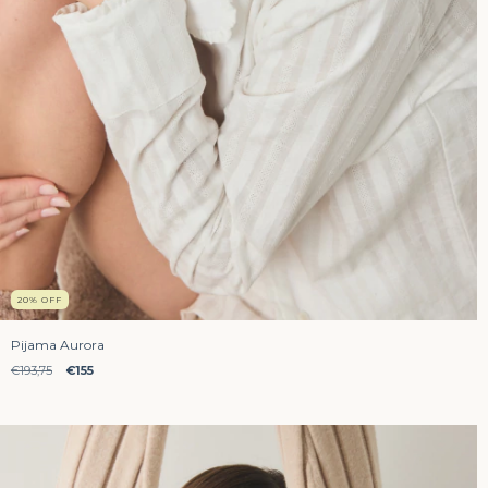
20
%
OFF
Pijama Aurora
€193,75
€155