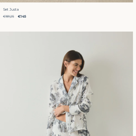
Set Justa
€181,25
€145