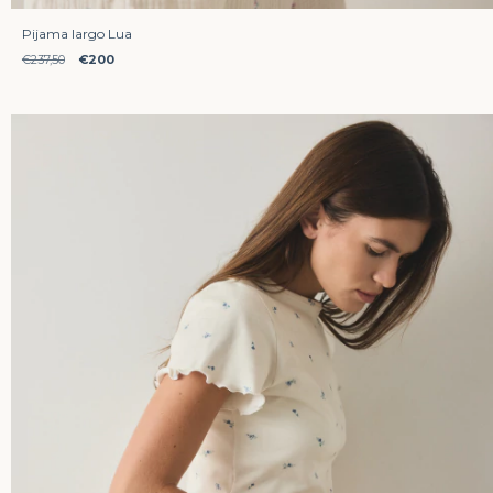
Pijama largo Lua
€237,50
€200