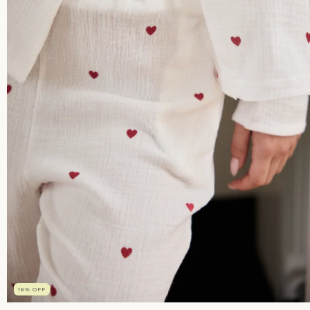
16
%
OFF