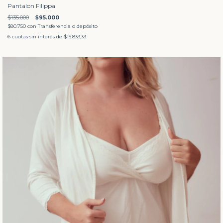
Pantalon Filippa
$135.000
$95.000
$80.750
con
Transferencia o depósito
6
cuotas sin interés de
$15.833,33