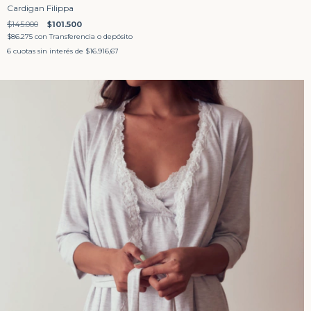
Cardigan Filippa
$145.000
$101.500
$86.275
con
Transferencia o depósito
6
cuotas sin interés de
$16.916,67