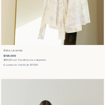
Bata Lavanda
$105.000
$89.250
con
Transferencia o depósito
6
cuotas sin interés de
$17.500