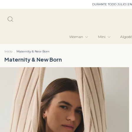
DURANTE TODO JULIO: ENVIO GRATIS EN CABA﹒3 cuotas sin interés • 6 cuotas 
Woman
Mini
Algod
Inicio
.
Maternity & New Born
Maternity & New Born