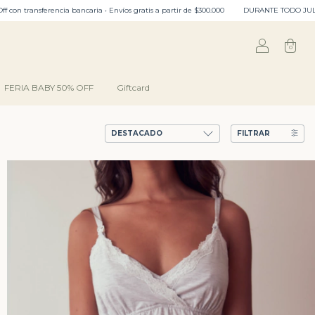
partir de $300.000
DURANTE TODO JULIO: ENVIO GRATIS EN CABA﹒3 cuotas sin interés • 6 
0
FERIA BABY 50% OFF
Giftcard
FILTRAR