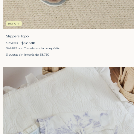
30
%
OFF
Slippers Topo
$75.000
$52.500
$44.625
con
Transferencia o depósito
6
cuotas sin interés de
$8.750