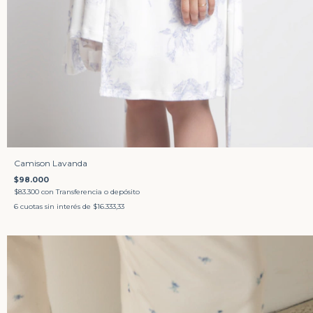
Camison Lavanda
$98.000
$83.300
con
Transferencia o depósito
6
cuotas sin interés de
$16.333,33