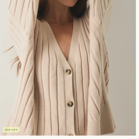
30
%
OFF