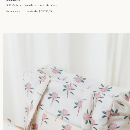
$95.000
$80.750
con
Transferencia o depósito
6
cuotas sin interés de
$15.833,33