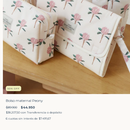
50
%
OFF
Bolso maternal Peony
$89.900
$44.950
$38.207,50
con
Transferencia o depósito
6
cuotas sin interés de
$7.491,67