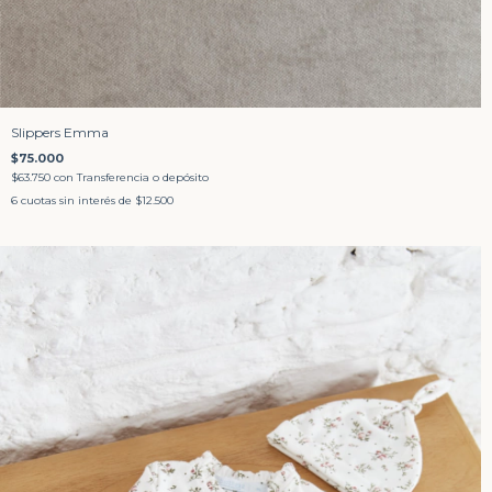
Slippers Emma
$75.000
$63.750
con
Transferencia o depósito
6
cuotas sin interés de
$12.500