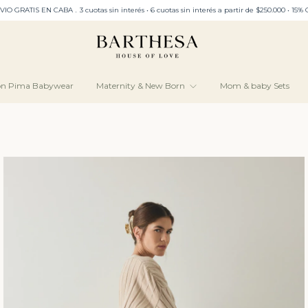
sin interés a partir de $250.000 • 15% Off con transferencia bancaria • Envíos gratis a 
ón Pima Babywear
Maternity & New Born
Mom & baby Sets