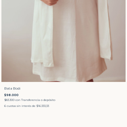
Bata Bodi
$98.000
$83.300
con
Transferencia o depósito
6
cuotas sin interés de
$16.333,33