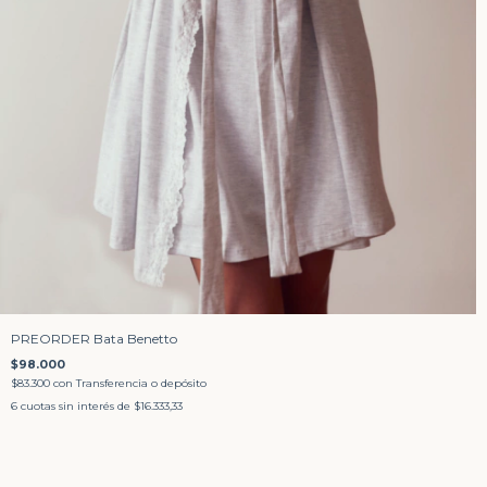
PREORDER Bata Benetto
$98.000
$83.300
con
Transferencia o depósito
6
cuotas sin interés de
$16.333,33