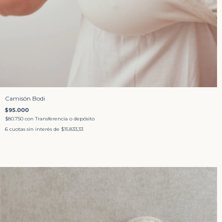
Camisón Bodi
$95.000
$80.750
con
Transferencia o depósito
6
cuotas sin interés de
$15.833,33