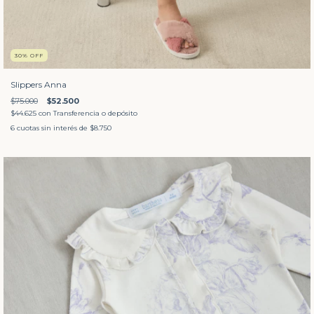
30
%
OFF
Slippers Anna
$75.000
$52.500
$44.625
con
Transferencia o depósito
6
cuotas sin interés de
$8.750