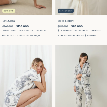
20
%
OFF
SIN STOCK
Set Justa
Bata Robey
$145.000
$116.000
$120.000
$85.000
$98.600
con
Transferencia o depósito
$72.250
con
Transferencia o depósito
6
cuotas sin interés de
$19.333,33
6
cuotas sin interés de
$14.166,67