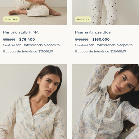
20
%
OFF
16
%
OFF
Pantalon Lilly PIMA
Pijama Amore Blue
$98.000
$78.400
$190.000
$160.000
$66.640
con
Transferencia o depósito
$136.000
con
Transferencia o depósito
6
cuotas sin interés de
$13.066,67
6
cuotas sin interés de
$26.666,67