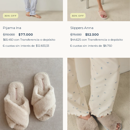
30
%
OFF
30
%
OFF
Pijama Ina
Slippers Anna
$110.000
$77.000
$75.000
$52.500
$65.450
con
Transferencia o depósito
$44.625
con
Transferencia o depósito
6
cuotas sin interés de
$12.833,33
6
cuotas sin interés de
$8.750