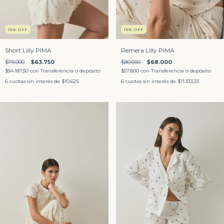
15
%
OFF
15
%
OFF
Short Lilly PIMA
Remera Lilly PIMA
$75.000
$63.750
$80.000
$68.000
$54.187,50
con
Transferencia o depósito
$57.800
con
Transferencia o depósito
6
cuotas sin interés de
$10.625
6
cuotas sin interés de
$11.333,33