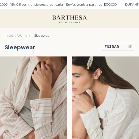
 transferencia bancaria • Envíos gratis a partir de $300.000
DURANTE TODO JULIO: ENV
Inicio
.
Woman
.
Sleepwear
Sleepwear
FILTRAR