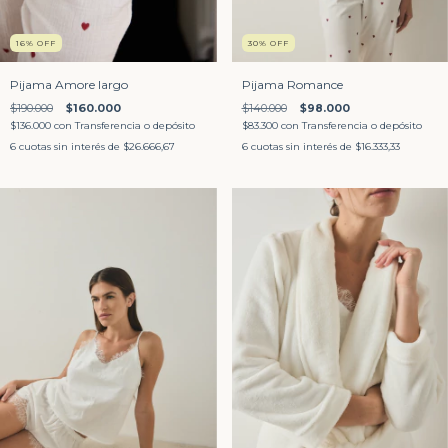
16
%
OFF
30
%
OFF
Pijama Amore largo
Pijama Romance
$190.000
$160.000
$140.000
$98.000
$136.000
con
Transferencia o depósito
$83.300
con
Transferencia o depósito
6
cuotas sin interés de
$26.666,67
6
cuotas sin interés de
$16.333,33