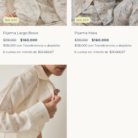
16
%
OFF
16
%
OFF
Pijama Largo Bows
Pijama Maia
$190.000
$160.000
$190.000
$160.000
$136.000
con
Transferencia o depósito
$136.000
con
Transferencia o depósito
6
cuotas sin interés de
$26.666,67
6
cuotas sin interés de
$26.666,67