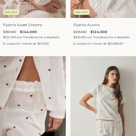
20
%
OFF
20
%
OFF
Pijama Sweet Dreams
Pijama Aurora
$180.000
$144.000
$155.000
$124.000
$122.400
con
Transferencia o depósito
$105.400
con
Transferencia o depósito
6
cuotas sin interés de
$24.000
6
cuotas sin interés de
$20.666,67