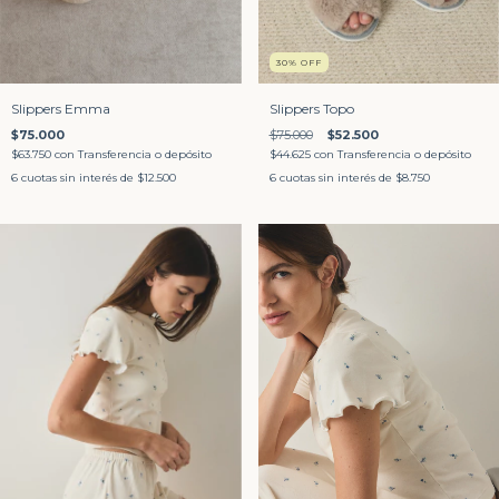
30
%
OFF
Slippers Emma
Slippers Topo
$75.000
$75.000
$52.500
$63.750
con
Transferencia o depósito
$44.625
con
Transferencia o depósito
6
cuotas sin interés de
$12.500
6
cuotas sin interés de
$8.750