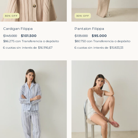
30
%
OFF
30
%
OFF
Cardigan Filippa
Pantalon Filippa
$145.000
$101.500
$135.000
$95.000
$86.275
con
Transferencia o depósito
$80.750
con
Transferencia o depósito
6
cuotas sin interés de
$16.916,67
6
cuotas sin interés de
$15.833,33