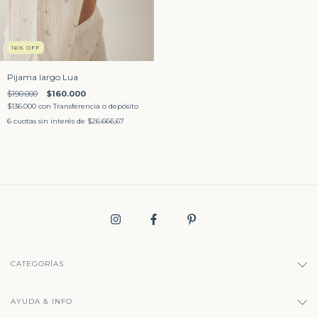
16
%
OFF
Pijama largo Lua
$190.000
$160.000
$136.000
con
Transferencia o depósito
6
cuotas sin interés de
$26.666,67
CATEGORÍAS
AYUDA & INFO