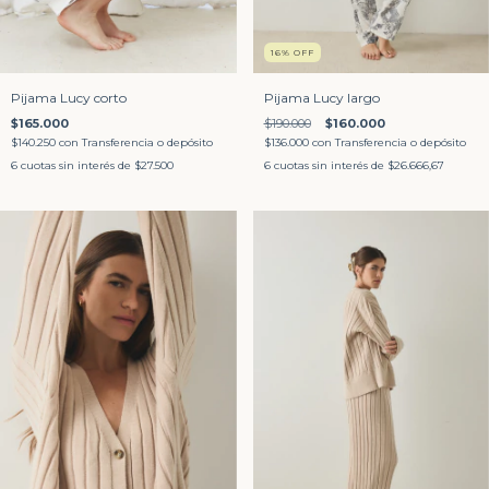
16
%
OFF
Pijama Lucy corto
Pijama Lucy largo
$165.000
$190.000
$160.000
$140.250
con
Transferencia o depósito
$136.000
con
Transferencia o depósito
6
cuotas sin interés de
$27.500
6
cuotas sin interés de
$26.666,67