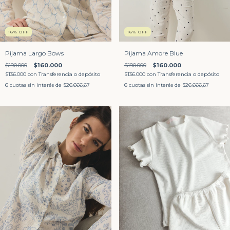
16
%
OFF
16
%
OFF
Pijama Largo Bows
Pijama Amore Blue
$190.000
$160.000
$190.000
$160.000
$136.000
con
Transferencia o depósito
$136.000
con
Transferencia o depósito
6
cuotas sin interés de
$26.666,67
6
cuotas sin interés de
$26.666,67