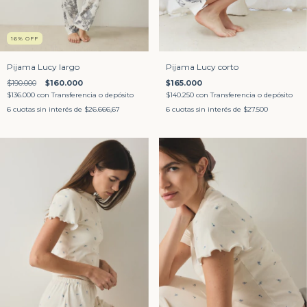
16
%
OFF
Pijama Lucy largo
Pijama Lucy corto
$190.000
$160.000
$165.000
$136.000
con
Transferencia o depósito
$140.250
con
Transferencia o depósito
6
cuotas sin interés de
$26.666,67
6
cuotas sin interés de
$27.500