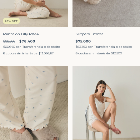
20
%
OFF
Pantalon Lilly PIMA
Slippers Emma
$98.000
$78.400
$75.000
$66.640
con
Transferencia o depósito
$63.750
con
Transferencia o depósito
6
cuotas sin interés de
$13.066,67
6
cuotas sin interés de
$12.500