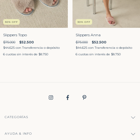
30
%
OFF
30
%
OFF
Slippers Topo
Slippers Anna
$75.000
$52.500
$75.000
$52.500
$44.625
con
Transferencia o depósito
$44.625
con
Transferencia o depósito
6
cuotas sin interés de
$8.750
6
cuotas sin interés de
$8.750
CATEGORÍAS
AYUDA & INFO