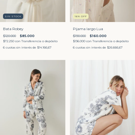
SIN STOCK
16
%
OFF
Bata Robey
Pijama largo Lua
$120.000
$85.000
$190.000
$160.000
$72.250
con
Transferencia o depósito
$136.000
con
Transferencia o depósito
6
cuotas sin interés de
$14.166,67
6
cuotas sin interés de
$26.666,67