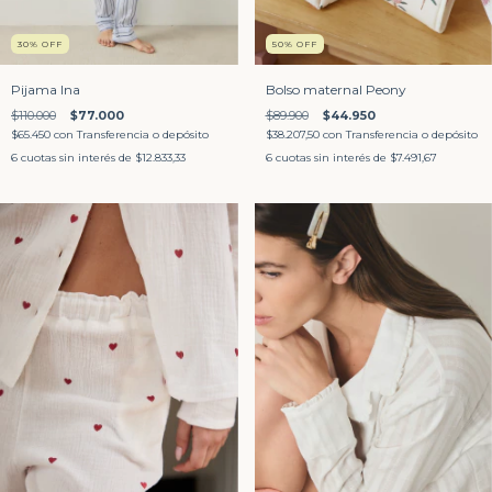
30
%
OFF
50
%
OFF
Pijama Ina
Bolso maternal Peony
$110.000
$77.000
$89.900
$44.950
$65.450
con
Transferencia o depósito
$38.207,50
con
Transferencia o depósito
6
cuotas sin interés de
$12.833,33
6
cuotas sin interés de
$7.491,67