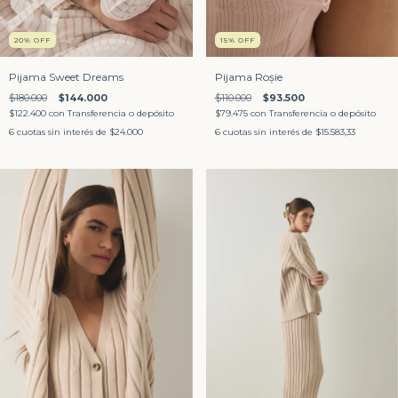
20
%
OFF
15
%
OFF
Pijama Sweet Dreams
Pijama Roșie
$180.000
$144.000
$110.000
$93.500
$122.400
con
Transferencia o depósito
$79.475
con
Transferencia o depósito
6
cuotas sin interés de
$24.000
6
cuotas sin interés de
$15.583,33