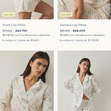
15
%
OFF
15
%
OFF
Short Lilly PIMA
Remera Lilly PIMA
$75.000
$63.750
$80.000
$68.000
$54.187,50
con
Transferencia o depósito
$57.800
con
Transferencia o depósito
6
cuotas sin interés de
$10.625
6
cuotas sin interés de
$11.333,33