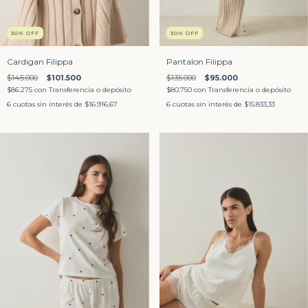
30
%
OFF
30
%
OFF
Cardigan Filippa
Pantalon Filippa
$145.000
$101.500
$135.000
$95.000
$86.275
con
Transferencia o depósito
$80.750
con
Transferencia o depósito
6
cuotas sin interés de
$16.916,67
6
cuotas sin interés de
$15.833,33