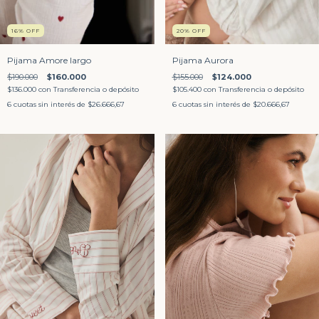
16
%
OFF
20
%
OFF
Pijama Amore largo
Pijama Aurora
$190.000
$160.000
$155.000
$124.000
$136.000
con
Transferencia o depósito
$105.400
con
Transferencia o depósito
6
cuotas sin interés de
$26.666,67
6
cuotas sin interés de
$20.666,67