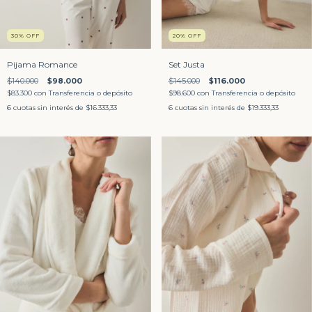
30
%
OFF
20
%
OFF
Pijama Romance
Set Justa
$140.000
$98.000
$145.000
$116.000
$83.300
con
Transferencia o depósito
$98.600
con
Transferencia o depósito
6
cuotas sin interés de
$16.333,33
6
cuotas sin interés de
$19.333,33