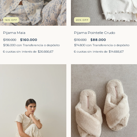
16
%
OFF
20
%
OFF
Pijama Maia
Pijama Pointelle Crudo
$190.000
$160.000
$110.000
$88.000
$136.000
con
Transferencia o depósito
$74.800
con
Transferencia o depósito
6
cuotas sin interés de
$26.666,67
6
cuotas sin interés de
$14.666,67