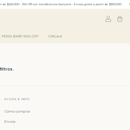
250.000 • 15% Off con transferencia bancaria • Envíos gratis a partir de $300.000
DU
0
FERIA BABY 50% OFF
Giftcard
iltros.
AYUDA & INFO
Cómo comprar
Envios