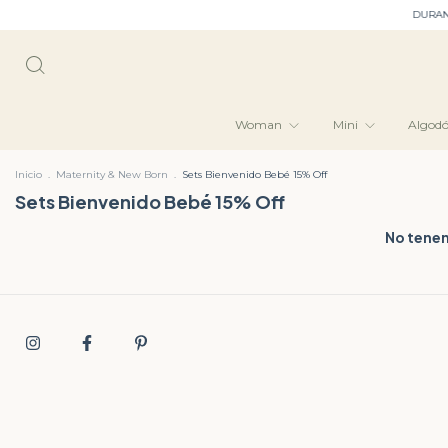
DURANTE T
Woman
Mini
Algod
Inicio
.
Maternity & New Born
.
Sets Bienvenido Bebé 15% Off
Sets Bienvenido Bebé 15% Off
No tenem