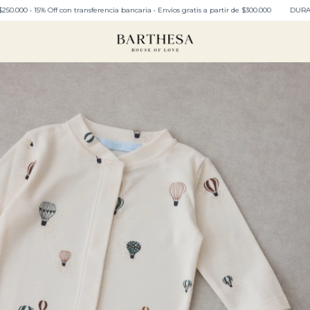
• 15% Off con transferencia bancaria • Envíos gratis a partir de $300.000
DURANTE TOD