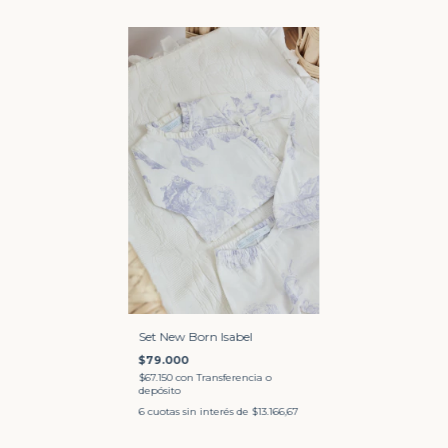
Set New Born Isabel
$79.000
$67.150
con
Transferencia o
depósito
6
cuotas sin interés de
$13.166,67