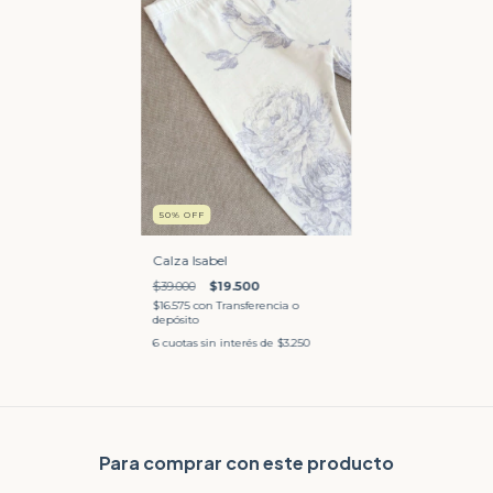
50
%
OFF
Calza Isabel
$39.000
$19.500
$16.575
con
Transferencia o
depósito
6
cuotas sin interés de
$3.250
Para comprar con este producto