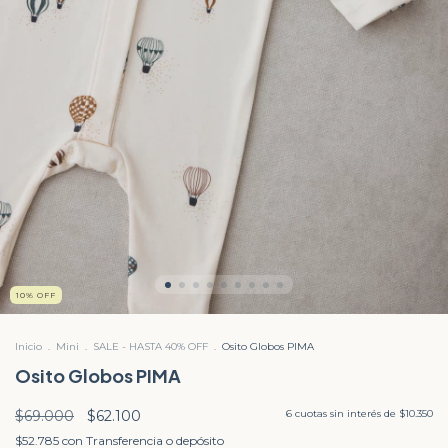
10
%
OFF
Inicio
.
Mini
.
SALE - HASTA 40% OFF
.
Osito Globos PIMA
Osito Globos PIMA
$69.000
$62.100
6
cuotas sin interés de
$10.350
$52.785
con
Transferencia o depósito