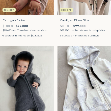
30
%
OFF
30
%
OFF
Cardigan Eloise
Cardigan Eloise Blue
$110.000
$77.000
$110.000
$77.000
$65.450
con
Transferencia o depósito
$65.450
con
Transferencia o depósito
6
cuotas sin interés de
$12.833,33
6
cuotas sin interés de
$12.833,33