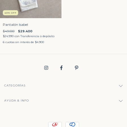
40
%
OFF
Pantalón Isabel
$49.000
$29.400
$24.990
con
Transferencia o depósito
6
cuotas sin interés de
$4.900
CATEGORÍAS
AYUDA & INFO