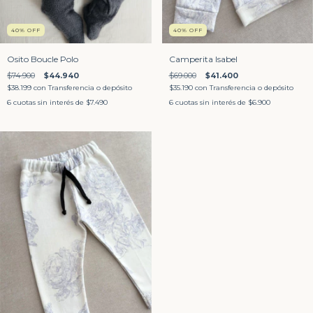
40
%
OFF
40
%
OFF
Osito Boucle Polo
Camperita Isabel
$74.900
$44.940
$69.000
$41.400
$38.199
con
Transferencia o depósito
$35.190
con
Transferencia o depósito
6
cuotas sin interés de
$7.490
6
cuotas sin interés de
$6.900