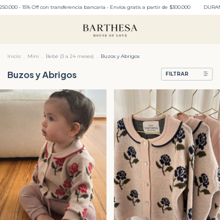
• 15% Off con transferencia bancaria • Envíos gratis a partir de $300.000
DURANTE TO
Inicio
.
Mini
.
Bebé (3 a 24 meses)
.
Buzos y Abrigos
Buzos y Abrigos
FILTRAR