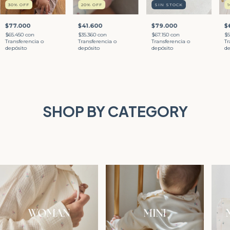
30
%
OFF
20
%
OFF
SIN STOCK
$77.000
$41.600
$79.000
$
$65.450
con
$35.360
con
$67.150
con
$
Transferencia o
Transferencia o
Transferencia o
Tr
depósito
depósito
depósito
de
SHOP BY CATEGORY