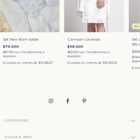
15
%
Camison Lavanda
Set New Born Isabel
Set 
15% 
$98.000
$79.000
$203
$83.300
con
Transferencia o
$67.150
con
Transferencia o
depósito
depósito
$146.
depós
6
cuotas sin interés de
$16.333,33
6
cuotas sin interés de
$13.166,67
6
cuo
CATEGORÍAS
AYUDA & INFO